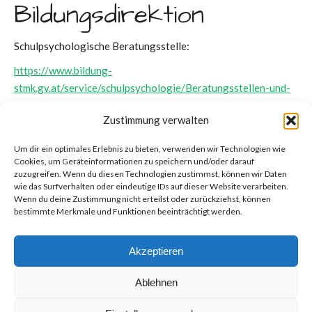
Bildungsdirektion
Schulpsychologische Beratungsstelle:
https://www.bildung-
stmk.gv.at/service/schulpsychologie/Beratungsstellen-und-
Erreichbarkeiten.html
Zustimmung verwalten
Zuständigkeiten Schulpsychologie und Schulärztlicher
Dienst:
Um dir ein optimales Erlebnis zu bieten, verwenden wir Technologien wie
Cookies, um Geräteinformationen zu speichern und/oder darauf
http://www.bildung-stmk.gv.at/ueber-
zuzugreifen. Wenn du diesen Technologien zustimmst, können wir Daten
wie das Surfverhalten oder eindeutige IDs auf dieser Website verarbeiten.
uns/abteilungen/praesidialbereich/praes-6.html
Wenn du deine Zustimmung nicht erteilst oder zurückziehst, können
bestimmte Merkmale und Funktionen beeinträchtigt werden.
Hier finden Sie weitere Informationen zu
Unterstützungsangeboten und Anlaufstellen seitens der
Bildungsdirektion Steiermark:
Akzeptieren
Kontaktliste_Abt_B_Mai 2021
Ablehnen