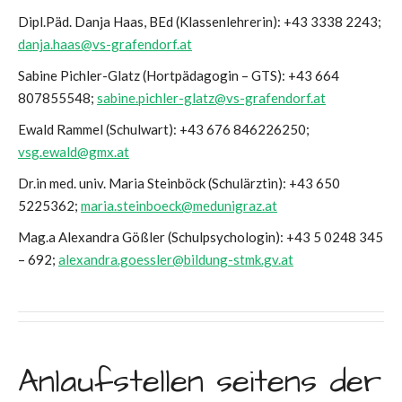
Dipl.Päd. Danja Haas, BEd (Klassenlehrerin): +43 3338 2243;
danja.haas@vs-grafendorf.at
Sabine Pichler-Glatz (Hortpädagogin – GTS): +43 664
807855548;
sabine.pichler-glatz@vs-grafendorf.at
Ewald Rammel (Schulwart): +43 676 846226250;
vsg.ewald@gmx.at
Dr.in med. univ. Maria Steinböck (Schulärztin): +43 650
5225362;
maria.steinboeck@medunigraz.at
Mag.a Alexandra Gößler (Schulpsychologin): +43 5 0248 345
– 692;
alexandra.goessler@bildung-stmk.gv.at
Anlaufstellen seitens der